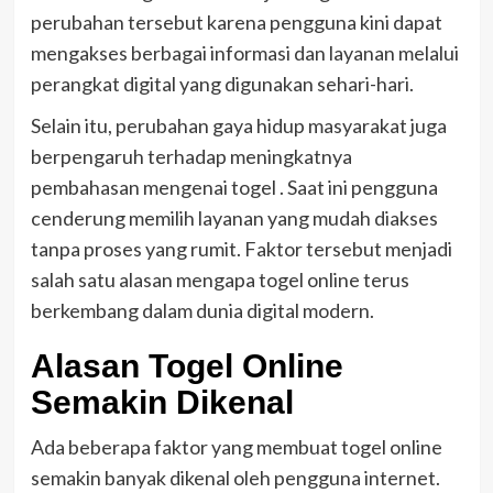
perubahan tersebut karena pengguna kini dapat
mengakses berbagai informasi dan layanan melalui
perangkat digital yang digunakan sehari-hari.
Selain itu, perubahan gaya hidup masyarakat juga
berpengaruh terhadap meningkatnya
pembahasan mengenai togel . Saat ini pengguna
cenderung memilih layanan yang mudah diakses
tanpa proses yang rumit. Faktor tersebut menjadi
salah satu alasan mengapa togel online terus
berkembang dalam dunia digital modern.
Alasan Togel Online
Semakin Dikenal
Ada beberapa faktor yang membuat togel online
semakin banyak dikenal oleh pengguna internet.