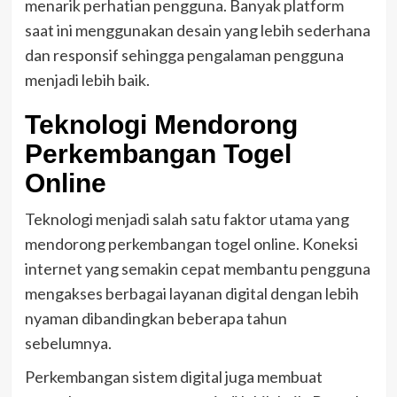
menarik perhatian pengguna. Banyak platform
saat ini menggunakan desain yang lebih sederhana
dan responsif sehingga pengalaman pengguna
menjadi lebih baik.
Teknologi Mendorong
Perkembangan Togel
Online
Teknologi menjadi salah satu faktor utama yang
mendorong perkembangan togel online. Koneksi
internet yang semakin cepat membantu pengguna
mengakses berbagai layanan digital dengan lebih
nyaman dibandingkan beberapa tahun
sebelumnya.
Perkembangan sistem digital juga membuat