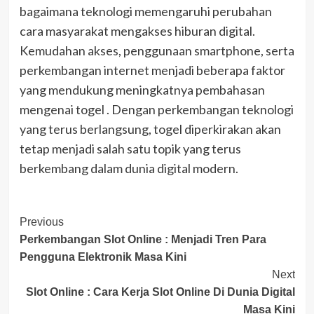
bagaimana teknologi memengaruhi perubahan
cara masyarakat mengakses hiburan digital.
Kemudahan akses, penggunaan smartphone, serta
perkembangan internet menjadi beberapa faktor
yang mendukung meningkatnya pembahasan
mengenai togel . Dengan perkembangan teknologi
yang terus berlangsung, togel diperkirakan akan
tetap menjadi salah satu topik yang terus
berkembang dalam dunia digital modern.
Post
Previous
Perkembangan Slot Online : Menjadi Tren Para
Navigation
Pengguna Elektronik Masa Kini
Next
Slot Online : Cara Kerja Slot Online Di Dunia Digital
Masa Kini