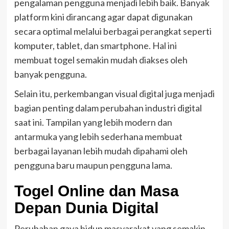
pengalaman pengguna menjadi lebih baik. Banyak
platform kini dirancang agar dapat digunakan
secara optimal melalui berbagai perangkat seperti
komputer, tablet, dan smartphone. Hal ini
membuat togel semakin mudah diakses oleh
banyak pengguna.
Selain itu, perkembangan visual digital juga menjadi
bagian penting dalam perubahan industri digital
saat ini. Tampilan yang lebih modern dan
antarmuka yang lebih sederhana membuat
berbagai layanan lebih mudah dipahami oleh
pengguna baru maupun pengguna lama.
Togel Online dan Masa
Depan Dunia Digital
Perubahan gaya hidup masyarakat yang semakin