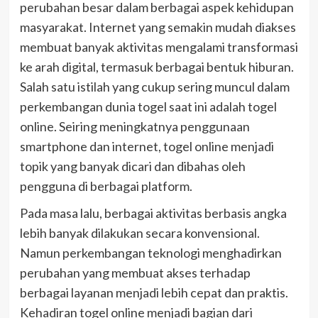
perubahan besar dalam berbagai aspek kehidupan
masyarakat. Internet yang semakin mudah diakses
membuat banyak aktivitas mengalami transformasi
ke arah digital, termasuk berbagai bentuk hiburan.
Salah satu istilah yang cukup sering muncul dalam
perkembangan dunia togel saat ini adalah togel
online. Seiring meningkatnya penggunaan
smartphone dan internet, togel online menjadi
topik yang banyak dicari dan dibahas oleh
pengguna di berbagai platform.
Pada masa lalu, berbagai aktivitas berbasis angka
lebih banyak dilakukan secara konvensional.
Namun perkembangan teknologi menghadirkan
perubahan yang membuat akses terhadap
berbagai layanan menjadi lebih cepat dan praktis.
Kehadiran togel online menjadi bagian dari