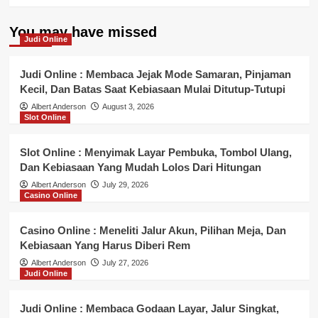
You may have missed
Judi Online
Judi Online : Membaca Jejak Mode Samaran, Pinjaman
Kecil, Dan Batas Saat Kebiasaan Mulai Ditutup-Tutupi
Albert Anderson
August 3, 2026
Slot Online
Slot Online : Menyimak Layar Pembuka, Tombol Ulang,
Dan Kebiasaan Yang Mudah Lolos Dari Hitungan
Albert Anderson
July 29, 2026
Casino Online
Casino Online : Meneliti Jalur Akun, Pilihan Meja, Dan
Kebiasaan Yang Harus Diberi Rem
Albert Anderson
July 27, 2026
Judi Online
Judi Online : Membaca Godaan Layar, Jalur Singkat,