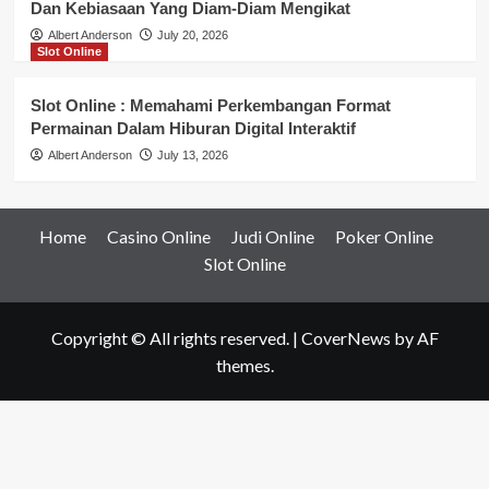
Dan Kebiasaan Yang Diam-Diam Mengikat
Albert Anderson
July 20, 2026
Slot Online
Slot Online : Memahami Perkembangan Format
Permainan Dalam Hiburan Digital Interaktif
Albert Anderson
July 13, 2026
Home
Casino Online
Judi Online
Poker Online
Slot Online
Copyright © All rights reserved.
|
CoverNews
by AF
themes.