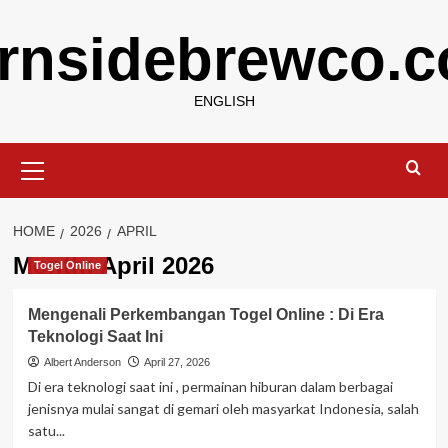
Skip
rnsidebrewco.
to
content
ENGLISH
Primary
Menu
HOME
2026
APRIL
Month:
April 2026
Togel Online
Mengenali Perkembangan Togel Online : Di Era
Teknologi Saat Ini
Albert Anderson
April 27, 2026
Di era teknologi saat ini , permainan hiburan dalam berbagai
jenisnya mulai sangat di gemari oleh masyarkat Indonesia, salah
satu...