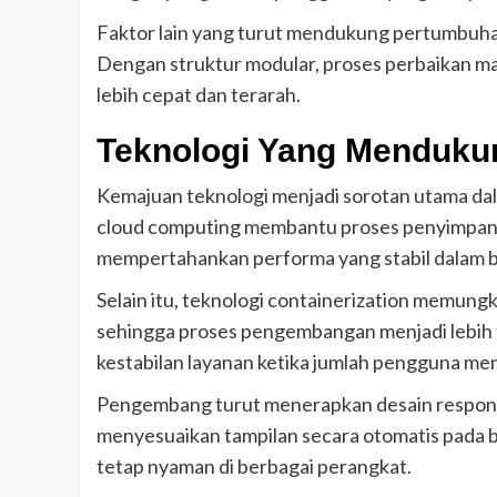
Faktor lain yang turut mendukung pertumbuhan 
Dengan struktur modular, proses perbaikan m
lebih cepat dan terarah.
Teknologi Yang Mendukun
Kemajuan teknologi menjadi sorotan utama da
cloud computing membantu proses penyimpana
mempertahankan performa yang stabil dalam be
Selain itu, teknologi containerization memung
sehingga proses pengembangan menjadi lebih 
kestabilan layanan ketika jumlah pengguna me
Pengembang turut menerapkan desain respons
menyesuaikan tampilan secara otomatis pada 
tetap nyaman di berbagai perangkat.