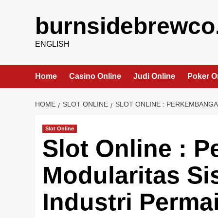
Skip
to
burnsidebrewco
content
ENGLISH
Home
Casino Online
Judi Online
Poker O
HOME
SLOT ONLINE
SLOT ONLINE : PERKEMBANGA
Slot Online
Slot Online :
Modularitas S
Industri Perma