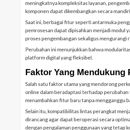
meningkatnya kompleksitas layanan, pengemb
komponen dapat dikembangkan secara mandiri
Saat ini, berbagai fitur seperti antarmuka pe
pemrosesan dapat dipisahkan menjadi modul
proses pengembangan sekaligus mengurangi ris
Perubahan ini menunjukkan bahwa modularitas
platform digital yang fleksibel.
Faktor Yang Mendukung 
Salah satu faktor utama yang mendorong perk
online dalam beradaptasi terhadap perubaha
menambahkan fitur baru tanpa mengganggu bagi
Selain itu, kompatibilitas lintas perangkat men
dirancang agar dapat beroperasi secara optima
dengan pengalaman penggunaan yang tetap ko