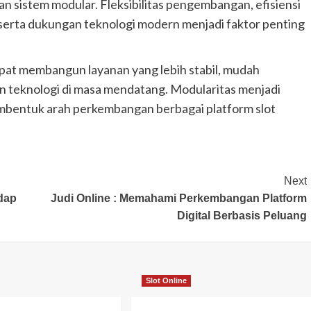
pan sistem modular. Fleksibilitas pengembangan, efisiensi
, serta dukungan teknologi modern menjadi faktor penting
at membangun layanan yang lebih stabil, mudah
 teknologi di masa mendatang. Modularitas menjadi
embentuk arah perkembangan berbagai platform slot
Next
adap
Judi Online : Memahami Perkembangan Platform
Digital Berbasis Peluang
Slot Online