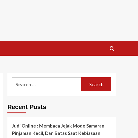
Search
for:
Recent Posts
Judi Online : Membaca Jejak Mode Samaran,
Pinjaman Kecil, Dan Batas Saat Kebiasaan