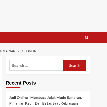
PERMAINAN SLOT ONLINE
Search
for:
Recent Posts
Judi Online : Membaca Jejak Mode Samaran,
Pinjaman Kecil, Dan Batas Saat Kebiasaan