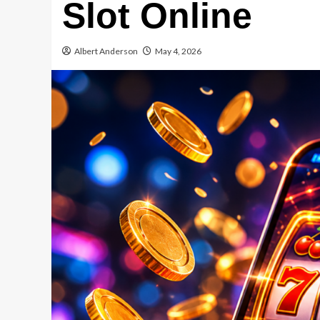
Slot Online
Albert Anderson
May 4, 2026