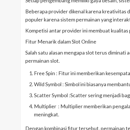
Setiap pengembang memiliki gaya desain, siste
Beberapa provider dikenal karena kreativitas
populer karena sistem permainan yang interakt
Kompetisi antar provider ini membuat kualitas
Fitur Menarik dalam Slot Online
Salah satu alasan mengapa slot terus diminati
permainan slot.
Free Spin : Fitur ini memberikan kesempa
Wild Symbol : Simbol ini biasanya membant
Scatter Symbol :Scatter sering menjadi ba
Multiplier : Multiplier memberikan pengal
meningkat.
Dengan kombinasi fitur tersebut, permainan te