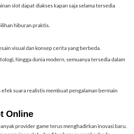
an slot dapat diakses kapan saja selama tersedia
ilihan hiburan praktis.
sain visual dan konsep cerita yang berbeda.
itologi, hingga dunia modern, semuanya tersedia dalam
 dan efek suara realistis membuat pengalaman bermain
t Online
banyak provider game terus menghadirkan inovasi baru.