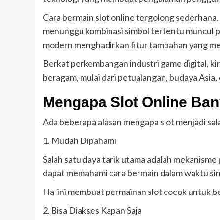
Cara bermain slot online tergolong sederhana
menunggu kombinasi simbol tertentu muncul pa
modern menghadirkan fitur tambahan yang memb
Berkat perkembangan industri game digital, ki
beragam, mulai dari petualangan, budaya Asia, d
Mengapa Slot Online Ban
Ada beberapa alasan mengapa slot menjadi sala
1. Mudah Dipahami
Salah satu daya tarik utama adalah mekanism
dapat memahami cara bermain dalam waktu sin
Hal ini membuat permainan slot cocok untuk b
2. Bisa Diakses Kapan Saja