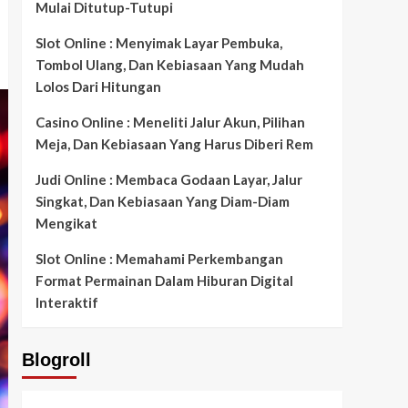
Mulai Ditutup-Tutupi
Slot Online : Menyimak Layar Pembuka,
Tombol Ulang, Dan Kebiasaan Yang Mudah
Lolos Dari Hitungan
Casino Online : Meneliti Jalur Akun, Pilihan
Meja, Dan Kebiasaan Yang Harus Diberi Rem
Judi Online : Membaca Godaan Layar, Jalur
Singkat, Dan Kebiasaan Yang Diam-Diam
Mengikat
Slot Online : Memahami Perkembangan
Format Permainan Dalam Hiburan Digital
Interaktif
Blogroll